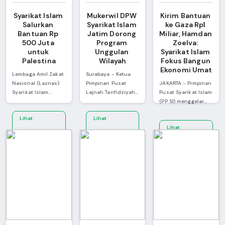
Syarikat Islam 
Mukerwil DPW 
Kirim Bantuan 
Salurkan 
Syarikat Islam 
ke Gaza Rp1 
Bantuan Rp 
Jatim Dorong 
Miliar, Hamdan 
500 Juta 
Program 
Zoelva: 
untuk 
Unggulan 
Syarikat Islam 
Palestina
Wilayah
Fokus Bangun 
Ekonomi Umat
Lembaga Amil Zakat
Surabaya - Ketua
Nasional (Laznas)
Pimpinan Pusat
JAKARTA - Pimpinan
Syarikat Islam
Lajnah Tanfidziyah
Pusat Syarikat Islam
menyalurkan infak
Syarikat Islam,
(PP SI) menggelar
kemanusiaan untuk
Abdul Wahab
silaturahmi
Lihat
Lihat
Palestina sebesar
Suneth, secara
Kebangsaan dan
Lihat
Rp500 juta lewat
resmi membuka
acara Iftar Jama'i
Selengkapnya
Selengkapnya
Badan Amil Zakat
Musyawarah Kerja
atau berbuka puasa
Selengkapnya
Nasional (Baznas)
Wilayah (MUKERWIL)
bersama kaum
RI. Hal ini sebagai
DPW Syarikat Islam
Syarikat Islam di
wujud kepedulian
Jawa Timur pada
Masjid Attin, Taman
terhadap penduduk
Ahad (19/1/2025).
Mini Indonesia
Palestina yang
Acara yang
Indah (TMII), Jakarta
tengah menghadapi
diselenggarakan di
Timur, Kamis
penjajahan Israel.
Gedung Graha
(13/3/2025). Dalam
Penyaluran infak ini
Zabalnur, Surabaya,
kesempatan itu, PP
diserahkan
ini menandai
Syarikat Islam