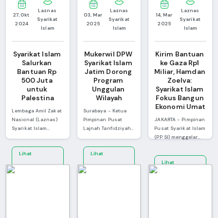
Laznas 
Laznas 
Laznas 
27, Okt 
03, Mar 
14, Mar 
Syarikat 
Syarikat 
Syarikat 
2024
2025
2025
Islam
Islam
Islam
Syarikat Islam 
Mukerwil DPW 
Kirim Bantuan 
Salurkan 
Syarikat Islam 
ke Gaza Rp1 
Bantuan Rp 
Jatim Dorong 
Miliar, Hamdan 
500 Juta 
Program 
Zoelva: 
untuk 
Unggulan 
Syarikat Islam 
Palestina
Wilayah
Fokus Bangun 
Ekonomi Umat
Lembaga Amil Zakat
Surabaya - Ketua
Nasional (Laznas)
Pimpinan Pusat
JAKARTA - Pimpinan
Syarikat Islam
Lajnah Tanfidziyah
Pusat Syarikat Islam
menyalurkan infak
Syarikat Islam,
(PP SI) menggelar
kemanusiaan untuk
Abdul Wahab
silaturahmi
Lihat
Lihat
Palestina sebesar
Suneth, secara
Kebangsaan dan
Lihat
Rp500 juta lewat
resmi membuka
acara Iftar Jama'i
Selengkapnya
Selengkapnya
Badan Amil Zakat
Musyawarah Kerja
atau berbuka puasa
Selengkapnya
Nasional (Baznas)
Wilayah (MUKERWIL)
bersama kaum
RI. Hal ini sebagai
DPW Syarikat Islam
Syarikat Islam di
wujud kepedulian
Jawa Timur pada
Masjid Attin, Taman
terhadap penduduk
Ahad (19/1/2025).
Mini Indonesia
Palestina yang
Acara yang
Indah (TMII), Jakarta