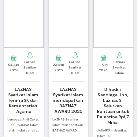
Laznas 
Laznas 
Laznas 
02, Agt 
02, Sep 
11, Okt 
Syarikat 
Syarikat 
Syarikat 
2024
2025
2024
Islam
Islam
Islam
LAZNAS 
LAZNAS 
Dihadiri 
Syarikat Islam 
Syarikat Islam 
Sandiaga Uno, 
Terima SK dari 
mendapatkan 
Laznas SI 
Kementerian 
BAZNAZ 
Salurkan 
Agama
AWARD 2025
Bantuan untuk 
Palestina Rp1,7 
Lembaga Amil Zakat
LAZNAS Syarikat
Miliar
(LAZ) Syarikat Islam
Islam mendapatkan
telah melaksanakan
BAZNAZ AWARD
JAKARTA - Syarikat
penandatanganan
2025 Kategori
Islam (SI)