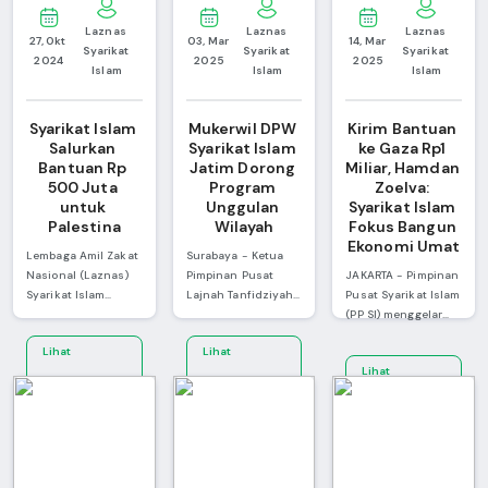
Laznas 
Laznas 
Laznas 
27, Okt 
03, Mar 
14, Mar 
Syarikat 
Syarikat 
Syarikat 
2024
2025
2025
Islam
Islam
Islam
Syarikat Islam 
Mukerwil DPW 
Kirim Bantuan 
Salurkan 
Syarikat Islam 
ke Gaza Rp1 
Bantuan Rp 
Jatim Dorong 
Miliar, Hamdan 
500 Juta 
Program 
Zoelva: 
untuk 
Unggulan 
Syarikat Islam 
Palestina
Wilayah
Fokus Bangun 
Ekonomi Umat
Lembaga Amil Zakat
Surabaya - Ketua
Nasional (Laznas)
Pimpinan Pusat
JAKARTA - Pimpinan
Syarikat Islam
Lajnah Tanfidziyah
Pusat Syarikat Islam
menyalurkan infak
Syarikat Islam,
(PP SI) menggelar
kemanusiaan untuk
Abdul Wahab
silaturahmi
Lihat
Lihat
Palestina sebesar
Suneth, secara
Kebangsaan dan
Lihat
Rp500 juta lewat
resmi membuka
acara Iftar Jama'i
Selengkapnya
Selengkapnya
Badan Amil Zakat
Musyawarah Kerja
atau berbuka puasa
Selengkapnya
Nasional (Baznas)
Wilayah (MUKERWIL)
bersama kaum
RI. Hal ini sebagai
DPW Syarikat Islam
Syarikat Islam di
wujud kepedulian
Jawa Timur pada
Masjid Attin, Taman
terhadap penduduk
Ahad (19/1/2025).
Mini Indonesia